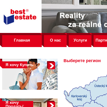
best
estate
Главная
О нас
Услуги
Парт
Выберете регион
Я хочу
Купить
Я хочу
Продать/