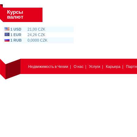
Курсы
валют
1 USD
21,00 CZK
1 EUR
24,26 CZK
1 RUB
0,0000 CZK
Недвижимость в Чехии
|
О нас
|
Услуги
|
Карьера
|
Парт