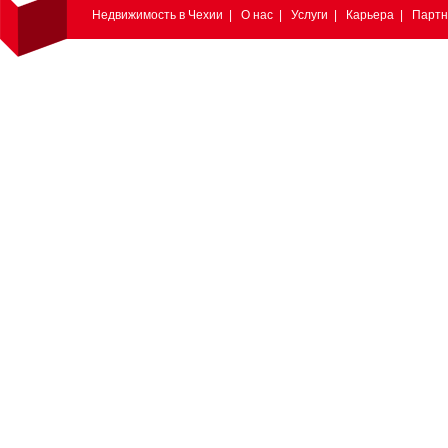
Недвижимость в Чехии
|
О нас
|
Услуги
|
Карьера
|
Парт