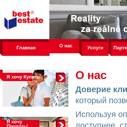
best
estate
О нас
Главная
Услуги
Парт
О нас
Я хочу
Купить
Доверие кли
который позв
Используя оп
Я хочу
доступнее, с
Продать/