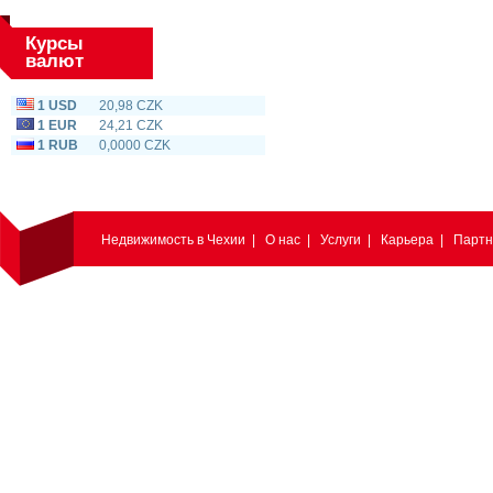
Курсы
валют
1 USD
20,98 CZK
1 EUR
24,21 CZK
1 RUB
0,0000 CZK
Недвижимость в Чехии
|
О нас
|
Услуги
|
Карьера
|
Парт