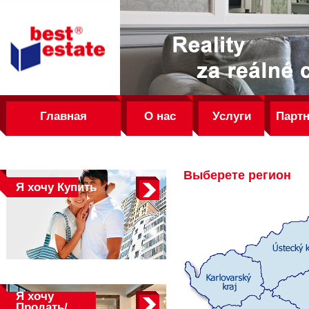
best
estate
Главная
О нас
Услуги
Парт
Выберете регион
Я хочу
Купить
Я хочу
Продать/