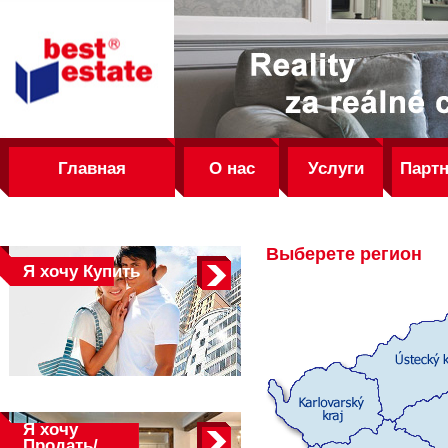
best
estate
Главная
О нас
Услуги
Парт
Выберете регион
Я хочу
Купить
Я хочу
Продать/