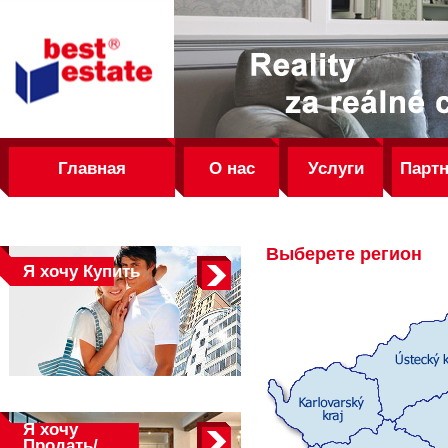
best
estate
Главная
О нас
Услуги
Парт
Выберете регион
Я хочу
Купить
Я хочу
Продать/