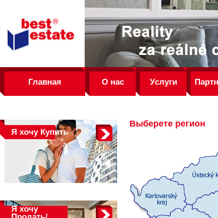
best
estate
Главная
О нас
Услуги
Парт
Выберете регион
Я хочу
Купить
Я хочу
Продать/